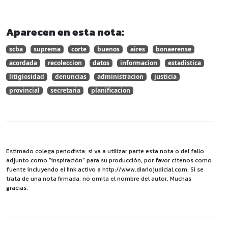
Aparecen en esta nota:
scba
suprema
corte
buenos
aires
bonaerense
acordada
recoleccion
datos
informacion
estadistica
litigiosidad
denuncias
administracion
justicia
provincial
secretaria
planificacion
Estimado colega periodista: si va a utilizar parte esta nota o del fallo
adjunto como "inspiración" para su producción, por favor cítenos como
fuente incluyendo el link activo a http://www.diariojudicial.com. Si se
trata de una nota firmada, no omita el nombre del autor. Muchas
gracias.