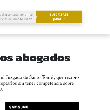
a diariamente por e-mail
SUSCRÍBASE
oticias del ámbito judicial
¡GRATIS!
 los abogados
 el Juzgado de Santo Tomé , que recibió
eptarlos sin tener competencia sobre
0.