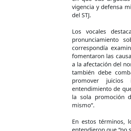
vigencia y defensa m
del STJ.
Los vocales desta
pronunciamiento so
correspondía exami
fomentaron las causa
a la afectación del no
también debe combat
promover juicios 
entendimiento de que
la sola promoción de
mismo”.
En estos términos, 
entendieron que “no 