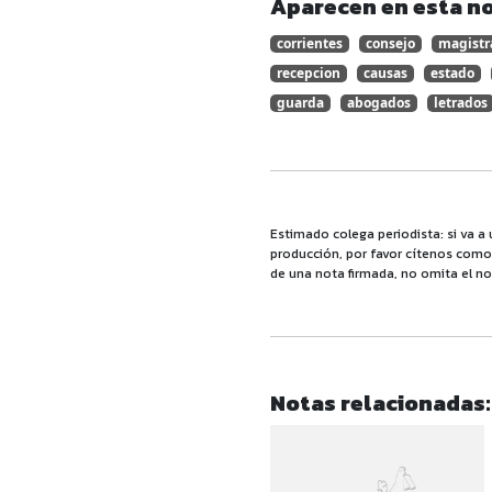
Aparecen en esta no
corrientes
consejo
magistr
recepcion
causas
estado
guarda
abogados
letrados
Estimado colega periodista: si va a 
producción, por favor cítenos como f
de una nota firmada, no omita el no
Notas relacionadas: