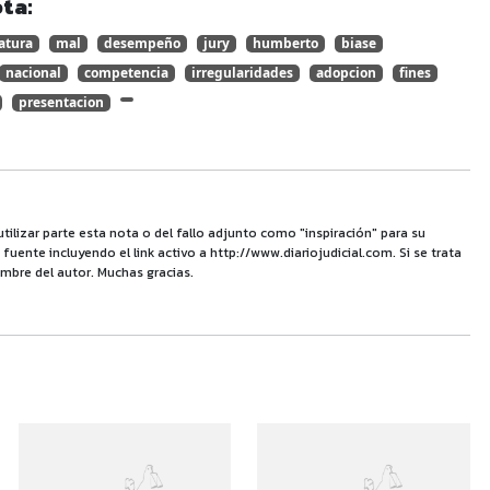
ta:
atura
mal
desempeño
jury
humberto
biase
nacional
competencia
irregularidades
adopcion
fines
presentacion
utilizar parte esta nota o del fallo adjunto como "inspiración" para su
uente incluyendo el link activo a http://www.diariojudicial.com. Si se trata
mbre del autor. Muchas gracias.