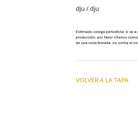
dju / dju
Estimado colega periodista: si va a 
producción, por favor cítenos como f
de una nota firmada, no omita el no
VOLVER A LA TAPA