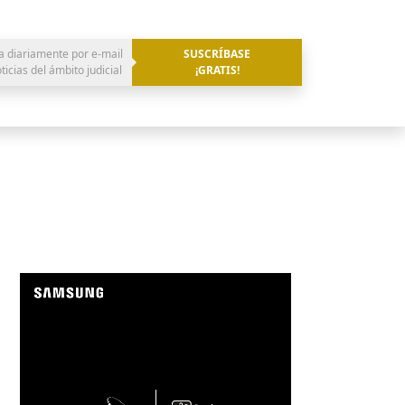
a diariamente por e-mail
SUSCRÍBASE
oticias del ámbito judicial
¡GRATIS!