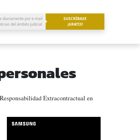
a diariamente por e-mail
SUSCRÍBASE
oticias del ámbito judicial
¡GRATIS!
ipersonales
 Responsabilidad Extracontractual en