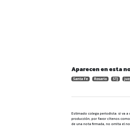
Aparecen en esta no
Santa Fe
Rosario
STJ
juz
Estimado colega periodista: si va a 
producción, por favor cítenos como f
de una nota firmada, no omita el no