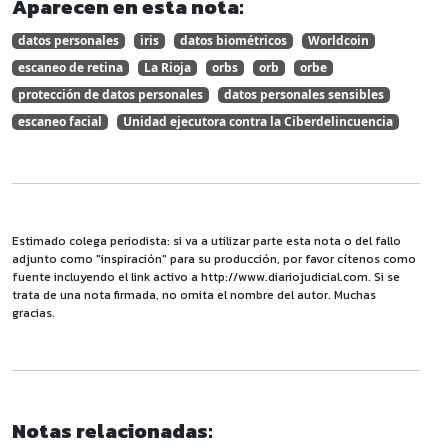
Aparecen en esta nota:
datos personales
iris
datos biométricos
Worldcoin
escaneo de retina
La Rioja
orbs
orb
orbe
protección de datos personales
datos personales sensibles
escaneo facial
Unidad ejecutora contra la Ciberdelincuencia
Estimado colega periodista: si va a utilizar parte esta nota o del fallo
adjunto como "inspiración" para su producción, por favor cítenos como
fuente incluyendo el link activo a http://www.diariojudicial.com. Si se
trata de una nota firmada, no omita el nombre del autor. Muchas
gracias.
Notas relacionadas: