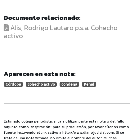
Documento relacionado:
Alis, Rodrigo Lautaro p.s.a. Cohecho
activo
Aparecen en esta nota:
Córdoba
cohecho activo
condena
Penal
Estimado colega periodista: si va a utilizar parte esta nota o del fallo
adjunto como "inspiración" para su producción, por favor cítenos como
fuente incluyendo el link activo a http://www.diariojudicial.com. Si se
trata de una nota firmada, no omita el nombre del autor. Muchas