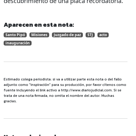
descubrimiento de una placa recordatoria.
Aparecen en esta nota:
Santo Pipó
Misiones
Juzgado de paz
STJ
acto
inauguración
Estimado colega periodista: si va a utilizar parte esta nota o del fallo
adjunto como "inspiración" para su producción, por favor cítenos como
fuente incluyendo el link activo a http://www.diariojudicial.com. Si se
trata de una nota firmada, no omita el nombre del autor. Muchas
gracias.