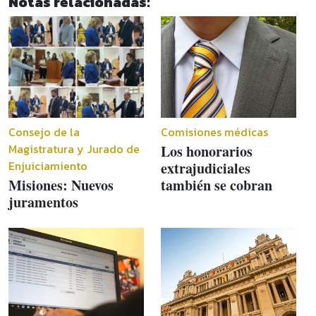
Notas relacionadas:
Consejo de la
Comisiones médicas
Magistratura y Jurado de
Los honorarios
Enjuiciamiento
extrajudiciales
Misiones: Nuevos
también se cobran
juramentos