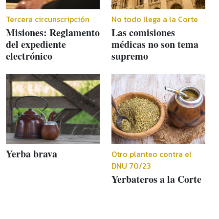
Tercera circunscripción
No todo llega a la Corte
Misiones: Reglamento
Las comisiones
del expediente
médicas no son tema
electrónico
supremo
Yerba brava
Otro planteo contra el
DNU 70/23
Yerbateros a la Corte