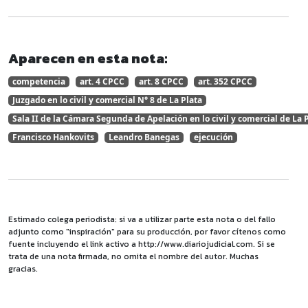
Aparecen en esta nota:
competencia
art. 4 CPCC
art. 8 CPCC
art. 352 CPCC
Juzgado en lo civil y comercial N° 8 de La Plata
Sala II de la Cámara Segunda de Apelación en lo civil y comercial de La 
Francisco Hankovits
Leandro Banegas
ejecución
Estimado colega periodista: si va a utilizar parte esta nota o del fallo
adjunto como "inspiración" para su producción, por favor cítenos como
fuente incluyendo el link activo a http://www.diariojudicial.com. Si se
trata de una nota firmada, no omita el nombre del autor. Muchas
gracias.