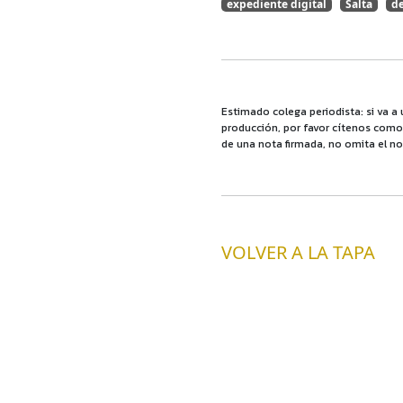
expediente digital
Salta
de
Estimado colega periodista: si va a 
producción, por favor cítenos como f
de una nota firmada, no omita el no
VOLVER A LA TAPA