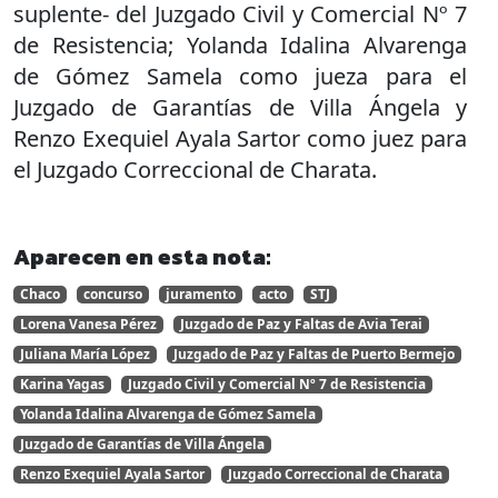
suplente- del Juzgado Civil y Comercial Nº 7
de Resistencia; Yolanda Idalina Alvarenga
de Gómez Samela como jueza para el
Juzgado de Garantías de Villa Ángela y
Renzo Exequiel Ayala Sartor como juez para
el Juzgado Correccional de Charata.
Aparecen en esta nota:
Chaco
concurso
juramento
acto
STJ
Lorena Vanesa Pérez
Juzgado de Paz y Faltas de Avia Terai
Juliana María López
Juzgado de Paz y Faltas de Puerto Bermejo
Karina Yagas
Juzgado Civil y Comercial Nº 7 de Resistencia
Yolanda Idalina Alvarenga de Gómez Samela
Juzgado de Garantías de Villa Ángela
Renzo Exequiel Ayala Sartor
Juzgado Correccional de Charata