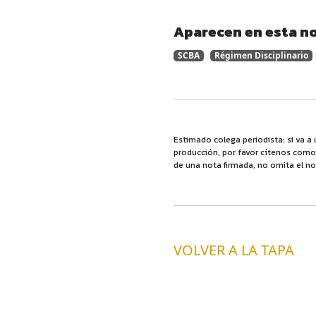
Aparecen en esta no
SCBA
Régimen Disciplinario
Estimado colega periodista: si va a 
producción, por favor cítenos como f
de una nota firmada, no omita el no
VOLVER A LA TAPA