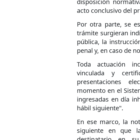
disposición normativ
acto conclusivo del p
Por otra parte, se es
trámite surgieran ind
pública, la instrucci
penal y, en caso de no
Toda actuación inc
vinculada y certif
presentaciones ele
momento en el Siste
ingresadas en día inh
hábil siguiente".
En ese marco, la not
siguiente en que l
destinatario en su