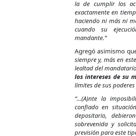
la de cumplir los ac
exactamente en tiempo
haciendo ni más ni me
cuando su ejecuci
mandante.”
Agregó asimismo qu
siempre y, más en este
lealtad del mandatari
los intereses de su 
límites de sus poderes 
“...(A)nte la imposi
confiado en situació
depositario, debiero
sobrevenida y solicit
previsión para este tip