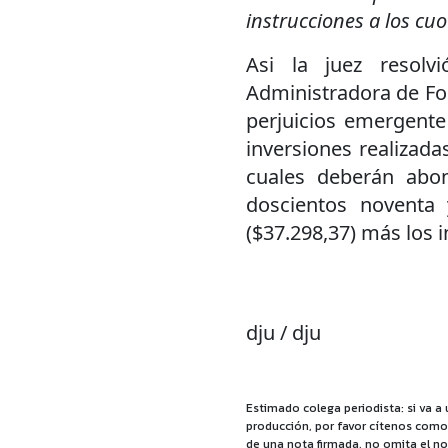
instrucciones a los cuo
Asi la juez resolv
Administradora de Fon
perjuicios emergente
inversiones realizada
cuales deberán abon
doscientos noventa 
($37.298,37) más los i
dju / dju
Estimado colega periodista: si va a 
producción, por favor cítenos como f
de una nota firmada, no omita el no