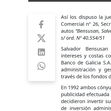
Así los dispuso la ju
Comercial nº 26, Secr
autos
“Bensusan, Salva
s/ ord. Nº 40.554/51
Salvador Bensusa
intereses y costas c
Banco de Galicia S.A
administración y ges
través de los fondos 
En 1992 ambos cónyug
publicidad efectuada
decidieron invertir 
de inversión admini