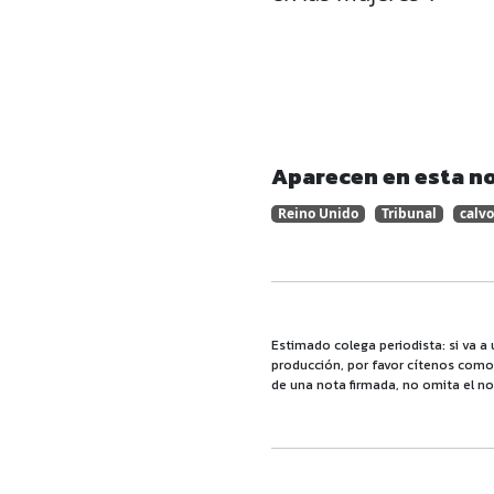
Aparecen en esta no
Reino Unido
Tribunal
calvo
Estimado colega periodista: si va a 
producción, por favor cítenos como f
de una nota firmada, no omita el no