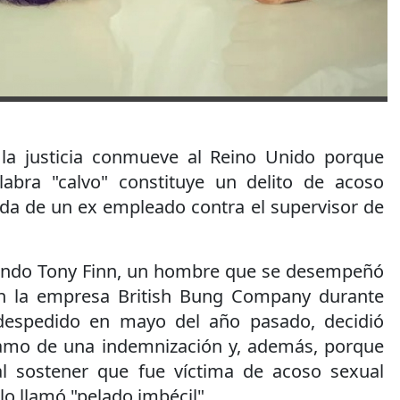
 la justicia conmueve al Reino Unido porque
labra "calvo" constituye un delito de acoso
nda de un ex empleado contra el supervisor de
uando Tony Finn, un hombre que se desempeñó
 en la empresa British Bung Company durante
despedido en mayo del año pasado, decidió
amo de una indemnización y, además, porque
al sostener que fue víctima de acoso sexual
lo llamó "pelado imbécil".