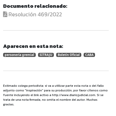
Documento relacionado:
Resolución 469/2022
Aparecen en esta nota:
personería gremial
SITRAJU
Boletín Oficial
CABA
Estimado colega periodista: si va a utilizar parte esta nota o del fallo
adjunto como "inspiración" para su producción, por favor cítenos como
fuente incluyendo el link activo a http://www.diariojudicial.com. Si se
trata de una nota firmada, no omita el nombre del autor. Muchas
gracias.