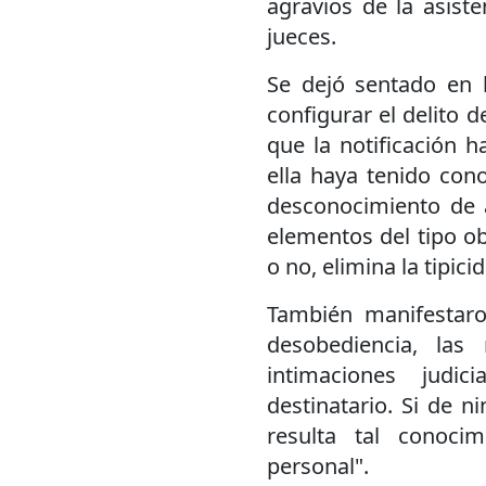
agravios de la asist
jueces.
Se dejó sentado en l
configurar el delito 
que la notificación h
ella haya tenido con
desconocimiento de a
elementos del tipo ob
o no, elimina la tipici
También manifestaro
desobediencia, las
intimaciones judic
destinatario. Si de n
resulta tal conoci
personal".