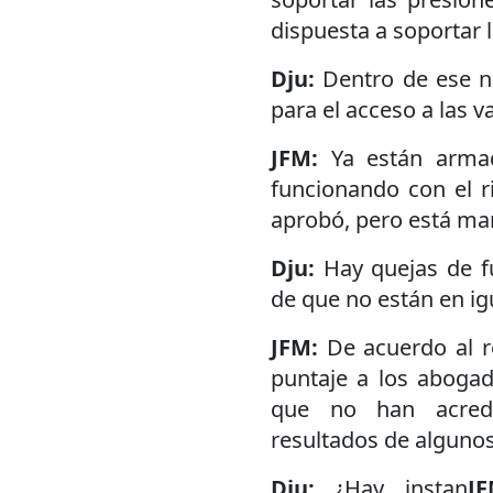
dispuesta a soportar 
Dju:
Dentro de ese n
para el acceso a las v
JFM:
Ya están arma
funcionando con el r
aprobó, pero está mar
Dju:
Hay quejas de fu
de que no están en ig
JFM:
De acuerdo al r
puntaje a los abogad
que no han acredi
resultados de algunos
Dju:
¿Hay instan
J