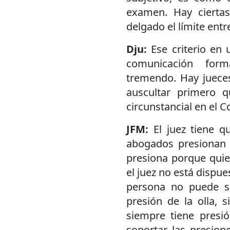
examen. Hay cierta
delgado el límite ent
Dju:
Ese criterio en
comunicación form
tremendo. Hay jueces
auscultar primero q
circunstancial en el C
JFM:
El juez tiene q
abogados presionan p
presiona porque quier
el juez no está dispu
persona no puede se
presión de la olla, s
siempre tiene presi
soportar las presion