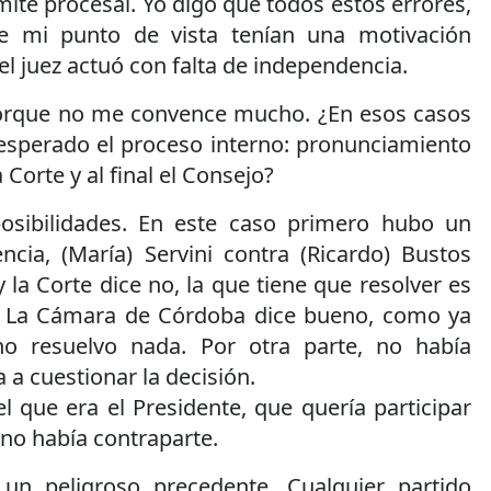
mite procesal. Yo digo que todos estos errores,
de mi punto de vista tenían una motivación
, el juez actuó con falta de independencia.
orque no me convence mucho. ¿En esos casos
esperado el proceso interno: pronunciamiento
 Corte y al final el Consejo?
sibilidades. En este caso primero hubo un
ncia, (María) Servini contra (Ricardo) Bustos
 y la Corte dice no, la que tiene que resolver es
. La Cámara de Córdoba dice bueno, como ya
o resuelvo nada. Por otra parte, no había
 a cuestionar la decisión.
 que era el Presidente, que quería participar
r no había contraparte.
 un peligroso precedente. Cualquier partido