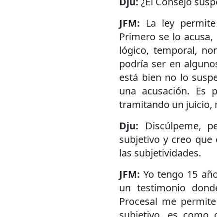
Dju:
¿El Consejo susp
JFM:
La ley permite
Primero se lo acusa,
lógico, temporal, n
podría ser en alguno
está bien no lo susp
una acusación. Es 
tramitando un juicio,
Dju:
Discúlpeme, p
subjetivo y creo que
las subjetividades.
JFM:
Yo tengo 15 año
un testimonio donde
Procesal me permite 
subjetivo, es como 