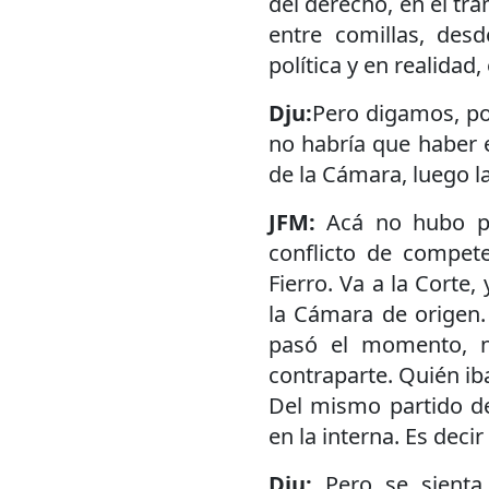
del derecho, en el trá
entre comillas, des
política y en realidad
Dju:
Pero digamos, p
no habría que haber 
de la Cámara, luego la
JFM:
Acá no hubo po
conflicto de compete
Fierro. Va a la Corte,
la Cámara de origen
pasó el momento, n
contraparte. Quién iba
Del mismo partido del
en la interna. Es deci
Dju:
Pero se sienta