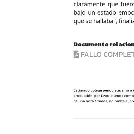
claramente que fuer
bajo un estado emocio
que se hallaba", final
Documento relacio
FALLO COMPLE
Estimado colega periodista: si va a 
producción, por favor cítenos como f
de una nota firmada, no omita el no