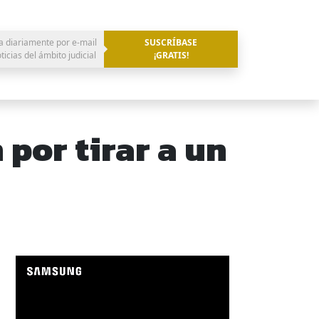
a diariamente por e-mail
SUSCRÍBASE
oticias del ámbito judicial
¡GRATIS!
 por tirar a un