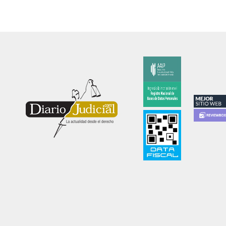
Diariojudicial.com es un emprendimiento de Diario
Judicial.com S.A.
Propietario: Diario Judicial.com S.A. Amenábar 590
Ciudad Autónoma de Buenos Aires
Directora: Esther Analía Zygier. Registro de
propiedad intelectual 54570890 Ley 11.723.