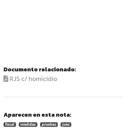
Documento relacionado:
RJS c/ homicidio
Aparecen en esta nota:
fiscal
medidas
pruebas
juez