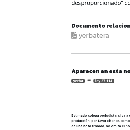
desproporcionado” co
Documento relacio
yerbatera
Aparecen en esta no
yerba
ley 27.114
Estimado colega periodista: si va a 
producción, por favor cítenos como f
de una nota firmada, no omita el no