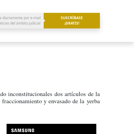
a diariamente por e-mail
SUSCRÍBASE
oticias del ámbito judicial
¡GRATIS!
do inconstitucionales dos artículos de la
de fraccionamiento y envasado de la yerba