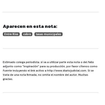
Aparecen en esta nota:
Entre Ríos
cobro
tasas municipales
Estimado colega periodista: si va a utilizar parte esta nota o del fallo
adjunto como "inspiración" para su producción, por favor cítenos como
fuente incluyendo el link activo a http://www.diariojudicial.com. Si se
trata de una nota firmada, no omita el nombre del autor. Muchas
gracias.