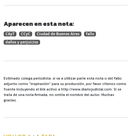
Aparecen en esta nota:
CAyT
CCyC
Ciudad de Buenos Aires
fallo
daños y perjuicios
Estimado colega periodista: si va a utilizar parte esta nota o del fallo
adjunto como "inspiración" para su producción, por favor cítenos como
fuente incluyendo el link activo a http://www.diariojudicial.com. Si se
trata de una nota firmada, no omita el nombre del autor. Muchas
gracias.