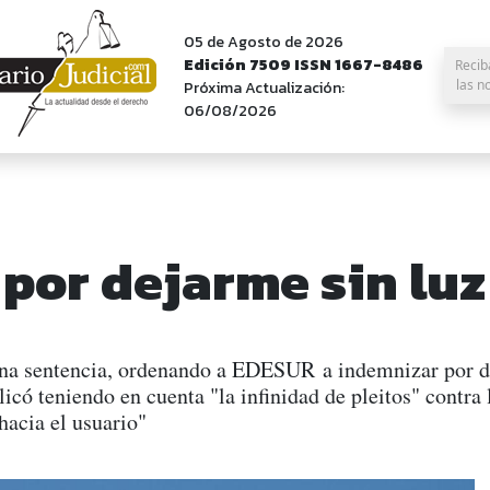
05 de Agosto de 2026
Edición 7509 ISSN 1667-8486
Recib
las n
Próxima Actualización:
06/08/2026
por dejarme sin luz
a sentencia, ordenando a EDESUR a indemnizar por dañ
plicó teniendo en cuenta "la infinidad de pleitos" contr
hacia el usuario"