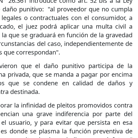
N° 26.361 introduce como art. 52 bis a la Ley
e daño punitivo: "al proveedor que no cumpla
 legales o contractuales con el consumidor, a
cado, el juez podrá aplicar una multa civil a
 la que se graduará en función de la gravedad
rcunstancias del caso, independientemente de
s que correspondan".
vieron que el daño punitivo participa de la
na privada, que se manda a pagar por encima
los que se condene en calidad de daños y
ntra destinada.
rar la infinidad de pleitos promovidos contra
encian una grave indiferencia por parte del
el usuario, y para evitar que persista en esa
a es donde se plasma la función preventiva de