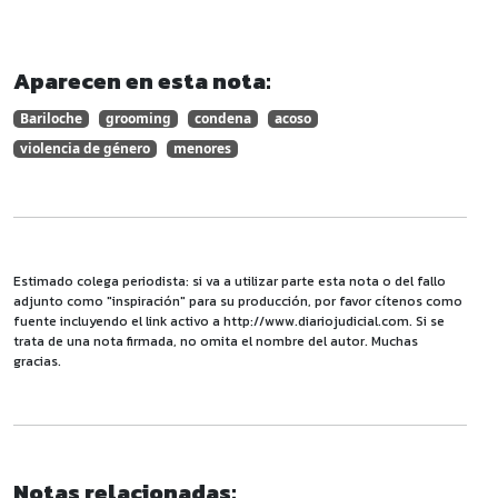
Aparecen en esta nota:
Bariloche
grooming
condena
acoso
violencia de género
menores
Estimado colega periodista: si va a utilizar parte esta nota o del fallo
adjunto como "inspiración" para su producción, por favor cítenos como
fuente incluyendo el link activo a http://www.diariojudicial.com. Si se
trata de una nota firmada, no omita el nombre del autor. Muchas
gracias.
Notas relacionadas: