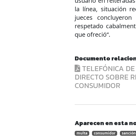
usuario en reiteradas
la línea, situación 
jueces concluyeron
respetado cabalmente
que ofreció“.
Documento relacio
TELEFÓNICA DE 
DIRECTO SOBRE R
CONSUMIDOR
Aparecen en esta no
multa
consumidor
sanción