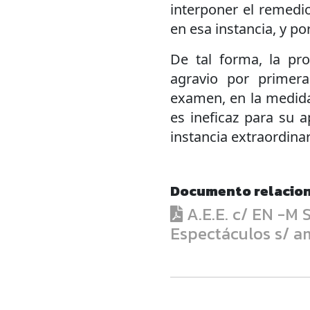
interponer el remedio
en esa instancia, y p
De tal forma, la pro
agravio por primera
examen, en la medida 
es ineficaz para su 
instancia extraordinar
Documento relacio
A.E.E. c/ EN -M S
Espectáculos s/ a