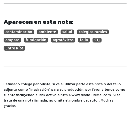
Aparecen en esta nota:
contaminación
ambiente
salud
colegios rurales
amparo
fumigación
agrotóxicos
fallo
STJ
Entre Ríos
Estimado colega periodista: si va a utilizar parte esta nota o del fallo
adjunto como "inspiración" para su producción, por favor cítenos como
fuente incluyendo el link activo a http://www.diariojudicial.com. Si se
trata de una nota firmada, no omita el nombre del autor. Muchas
gracias.