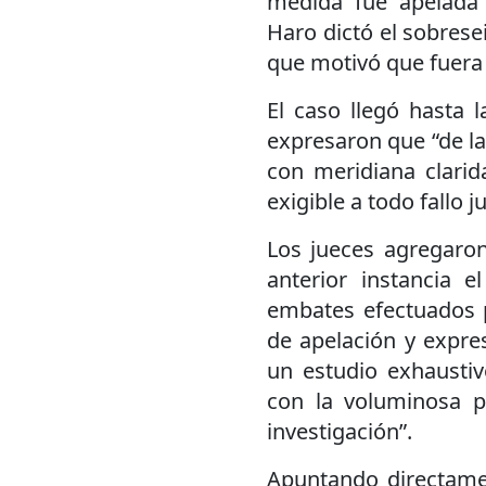
medida fue apelada p
Haro dictó el sobresei
que motivó que fuera 
El caso llegó hasta
expresaron que “de la 
con meridiana clarid
exigible a todo fallo ju
Los jueces agregaron:
anterior instancia 
embates efectuados p
de apelación y expres
un estudio exhausti
con la voluminosa p
investigación”.
Apuntando directamen