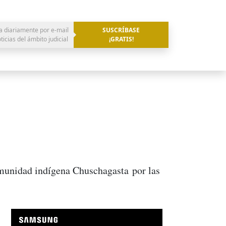
a diariamente por e-mail
SUSCRÍBASE
oticias del ámbito judicial
¡GRATIS!
omunidad indígena Chuschagasta por las