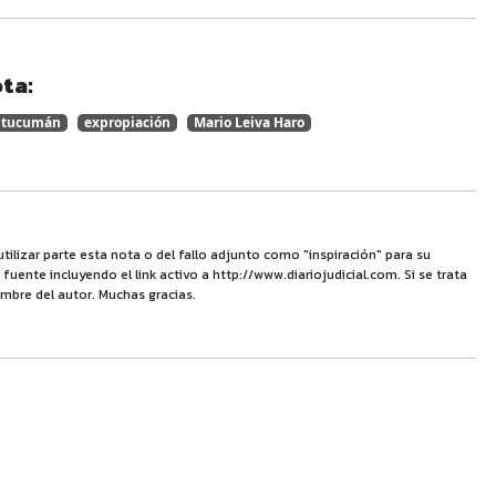
ta:
tucumán
expropiación
Mario Leiva Haro
utilizar parte esta nota o del fallo adjunto como "inspiración" para su
uente incluyendo el link activo a http://www.diariojudicial.com. Si se trata
mbre del autor. Muchas gracias.