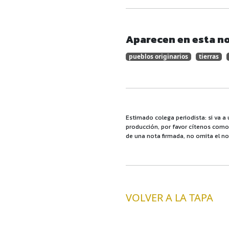
Aparecen en esta no
pueblos originarios
tierras
Estimado colega periodista: si va a 
producción, por favor cítenos como f
de una nota firmada, no omita el no
VOLVER A LA TAPA