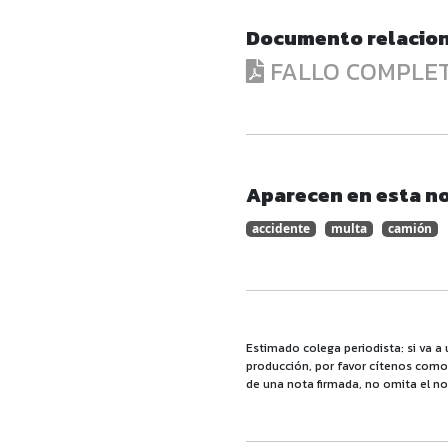
Documento relacio
FALLO COMPLE
Aparecen en esta no
accidente
multa
camión
Estimado colega periodista: si va a 
producción, por favor cítenos como f
de una nota firmada, no omita el no