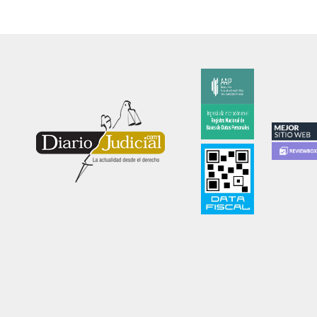
Diariojudicial.com es un emprendimiento de Diario
Judicial.com S.A.
Propietario: Diario Judicial.com S.A. Amenábar 590
Ciudad Autónoma de Buenos Aires
Directora: Esther Analía Zygier. Registro de
propiedad intelectual 54570890 Ley 11.723.