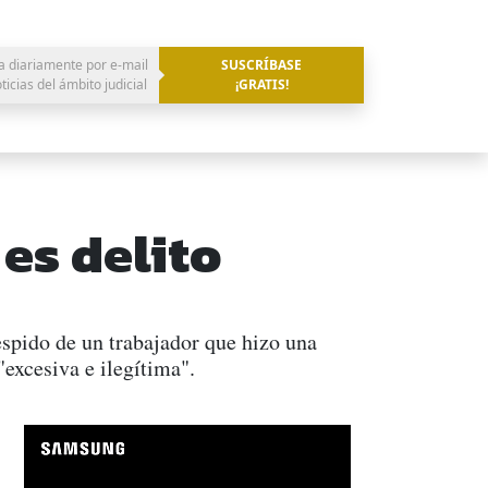
a diariamente por e-mail
SUSCRÍBASE
oticias del ámbito judicial
¡GRATIS!
 es delito
espido de un trabajador que hizo una
"excesiva e ilegítima".