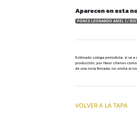
Aparecen en esta no
PONCE LEONARDO ARIEL C/ DIS
Estimado colega periodista: si va a 
producción, por favor cítenos como f
de una nota firmada, no omita el no
VOLVER A LA TAPA