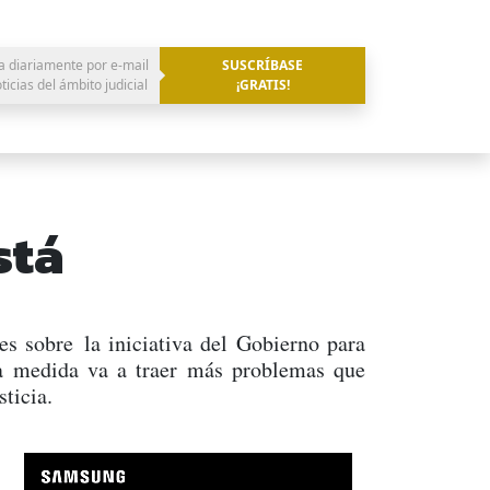
a diariamente por e-mail
SUSCRÍBASE
oticias del ámbito judicial
¡GRATIS!
stá
res sobre la iniciativa del Gobierno para
 la medida va a traer más problemas que
sticia.