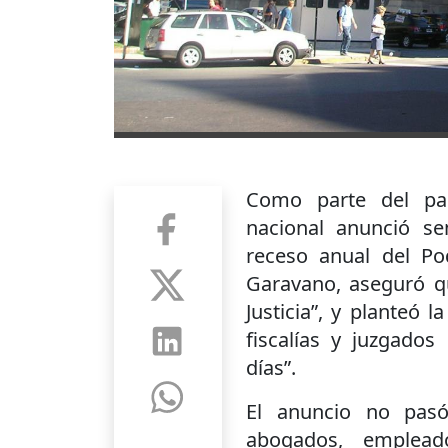
Como parte del paq
nacional anunció se
receso anual del Pod
Garavano, aseguró qu
Justicia”, y planteó 
fiscalías y juzgado
días”.
El anuncio no pasó
abogados, emplead