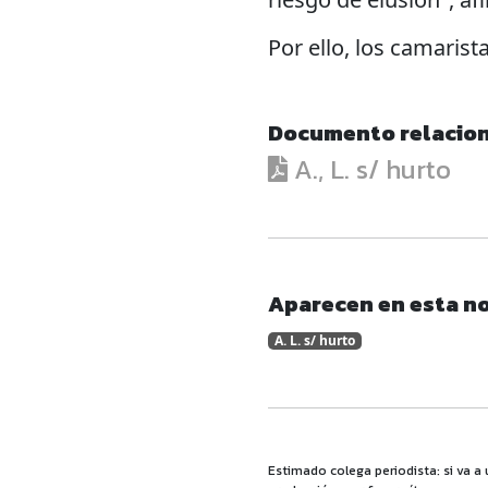
Por ello, los camarist
Documento relacio
A., L. s/ hurto
Aparecen en esta no
A. L. s/ hurto
Estimado colega periodista: si va a 