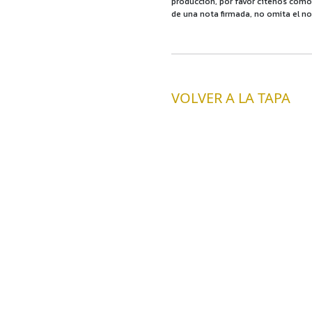
producción, por favor cítenos como f
de una nota firmada, no omita el no
VOLVER A LA TAPA