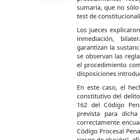
sumaria, que no sólo
test de constituciona
Los jueces explicaron
inmediación, bilat
garantizan la sustanc
se observan las regla
el procedimiento com
disposiciones introduc
En este caso, el hec
constitutivo del delit
162 del Código Pena
prevista para dicha
correctamente encuadr
Código Procesal Penal
riesgo de elusión", a