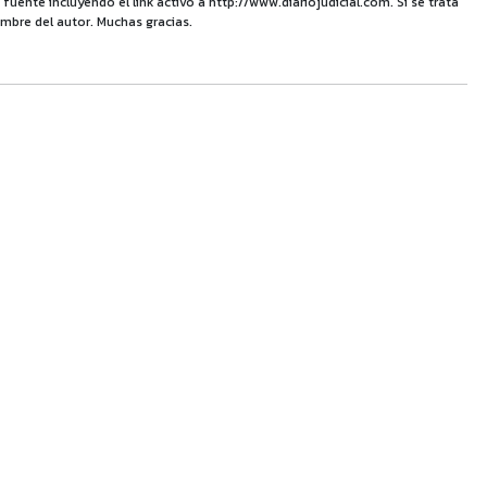
uente incluyendo el link activo a http://www.diariojudicial.com. Si se trata
mbre del autor. Muchas gracias.