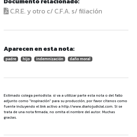
Documento relacionado:
C.R.E. y otro c/ C.F.A. s/ filiación
Aparecen en esta nota:
padre
hijo
indemnización
daño moral
Estimado colega periodista: si va a utilizar parte esta nota o del fallo
adjunto como "inspiración" para su producción, por favor cítenos como
fuente incluyendo el link activo a http://www.diariojudicial.com. Si se
trata de una nota firmada, no omita el nombre del autor. Muchas
gracias.