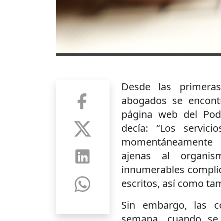
Desde las primera
abogados se encont
página web del Pode
decía: “Los servici
momentáneamente 
ajenas al organis
innumerables complic
escritos, así como tam
Sin embargo, las c
semana, cuando se 