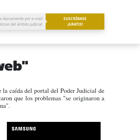
a diariamente por e-mail
SUSCRÍBASE
oticias del ámbito judicial
¡GRATIS!
web"
la caída del portal del Poder Judicial de
caron que los problemas "se originaron a
na".