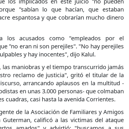
ue los implicados en este juicio "no pueden
porque "sabían lo que hacían, que estaban
cre espantosa y que cobrarían mucho dinero
r a los acusados como "empleados por el
ue "no eran ni son perejiles". "No hay perejiles
ulpables y hay inocentes", dijo Kalul.
, las maniobras y el tiempo transcurrido jamás
ro reclamo de justicia", gritó el titular de la
discurso, arrancando aplausos en la multitud -
iodistas en unas 3.000 personas- que colmaban
res cuadras, casi hasta la avenida Corrientes.
rigente de la Asociación de Familiares y Amigos
a Guterman, calificó a las victimas del ataque
rtos amados" y advirtió: "buscamos a sus