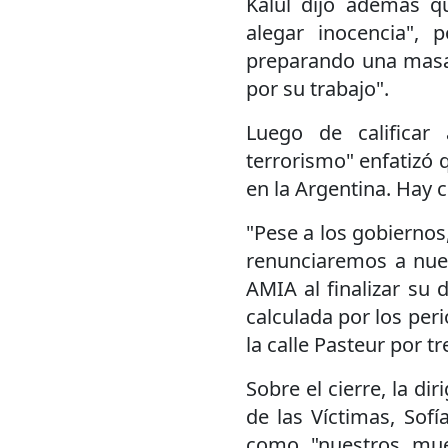
Kalul dijo además q
alegar inocencia", 
preparando una masa
por su trabajo".
Luego de califica
terrorismo" enfatizó q
en la Argentina. Hay c
"Pese a los gobiernos
renunciaremos a nuest
AMIA al finalizar su 
calculada por los per
la calle Pasteur por t
Sobre el cierre, la di
de las Víctimas, Sofí
como "nuestros mue