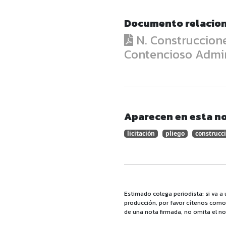
Documento relacio
N. Construcciones
Contencioso Admin
Aparecen en esta no
licitación
pliego
construcc
Estimado colega periodista: si va a 
producción, por favor cítenos como f
de una nota firmada, no omita el no