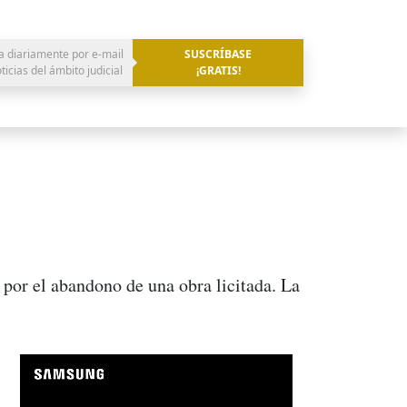
a diariamente por e-mail
SUSCRÍBASE
oticias del ámbito judicial
¡GRATIS!
 por el abandono de una obra licitada. La