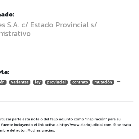
nado:
 S.A. c/ Estado Provincial s/
istrativo
ta:
ión
variantes
ley
provincial
contrato
mutación
utilizar parte esta nota o del fallo adjunto como "inspiración" para su
uente incluyendo el link activo a http://www.diariojudicial.com. Si se trata
mbre del autor. Muchas gracias.