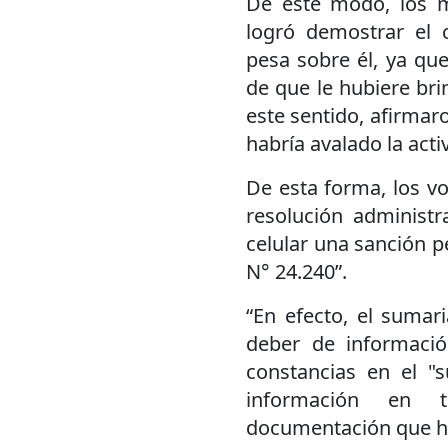
De este modo, los m
logró demostrar el 
pesa sobre él, ya qu
de que le hubiere br
este sentido, afirma
habría avalado la activ
De esta forma, los v
resolución administ
celular una sanción pe
N° 24.240”.
“En efecto, el sumar
deber de informaci
constancias en el "
información en 
documentación que hab