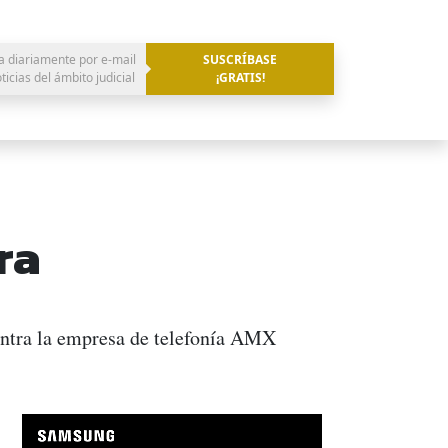
a diariamente por e-mail
SUSCRÍBASE
oticias del ámbito judicial
¡GRATIS!
ra
contra la empresa de telefonía AMX