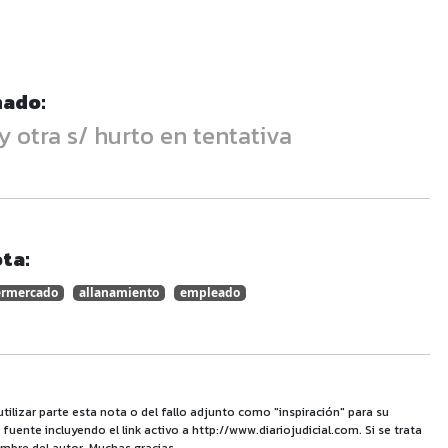
nado:
 otra s/ hurto en tentativa
ta:
ermercado
allanamiento
empleado
utilizar parte esta nota o del fallo adjunto como "inspiración" para su
uente incluyendo el link activo a http://www.diariojudicial.com. Si se trata