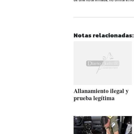
de una nota firmada, no omita el no
Notas relacionadas:
Allanamiento ilegal y
prueba legítima