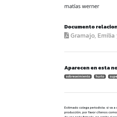
matías werner
Documento relacio
Gramajo, Emilia y
Aparecen en esta no
sobreseimiento
hurto
sup
Estimado colega periodista: si va a 
producción, por favor cítenos como f