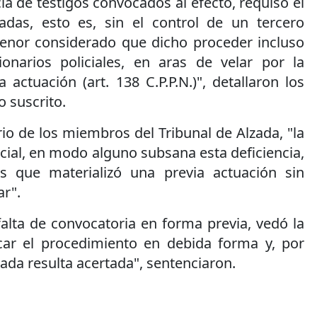
ia de testigos convocados al efecto, requisó el
das, esto es, sin el control de un tercero
enor considerado que dicho proceder incluso
onarios policiales, en aras de velar por la
 actuación (art. 138 C.P.P.N.)", detallaron los
o suscrito.
io de los miembros del Tribunal de Alzada, "la
icial, en modo alguno subsana esta deficiencia,
es que materializó una previa actuación sin
ar".
 falta de convocatoria en forma previa, vedó la
icar el procedimiento en debida forma y, por
iada resulta acertada", sentenciaron.