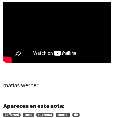
matías werner
Aparecen en esta nota:
Zaffaroni
corte
suprema
control
de