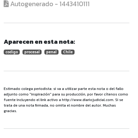
Autogenerado - 1443410111
Aparecen en esta nota:
codigo
procesal
penal
Chile
Estimado colega periodista: si va a utilizar parte esta nota o del fallo
adjunto como "inspiración" para su producción, por favor cítenos como
fuente incluyendo el link activo a http://www.diariojudicial.com. Si se
trata de una nota firmada, no omita el nombre del autor. Muchas
gracias.