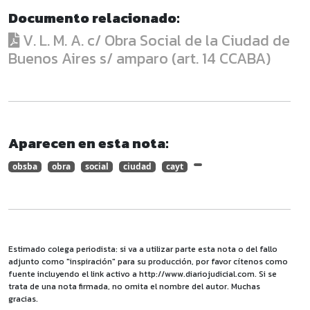
Documento relacionado:
V. L. M. A. c/ Obra Social de la Ciudad de
Buenos Aires s/ amparo (art. 14 CCABA)
Aparecen en esta nota:
obsba
obra
social
ciudad
cayt
Estimado colega periodista: si va a utilizar parte esta nota o del fallo
adjunto como "inspiración" para su producción, por favor cítenos como
fuente incluyendo el link activo a http://www.diariojudicial.com. Si se
trata de una nota firmada, no omita el nombre del autor. Muchas
gracias.