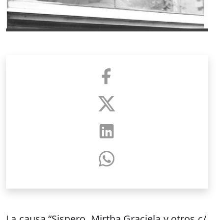
La causa “Sisnero, Mirtha Graciela y otros c/