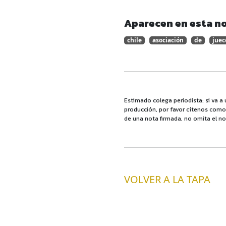
Aparecen en esta no
chile
asociación
de
juec
Estimado colega periodista: si va a 
producción, por favor cítenos como f
de una nota firmada, no omita el no
VOLVER A LA TAPA