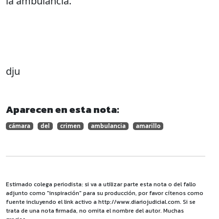
la ambulancia.
dju
Aparecen en esta nota:
cámara
del
crimen
ambulancia
amarillo
Estimado colega periodista: si va a utilizar parte esta nota o del fallo
adjunto como "inspiración" para su producción, por favor cítenos como
fuente incluyendo el link activo a http://www.diariojudicial.com. Si se
trata de una nota firmada, no omita el nombre del autor. Muchas