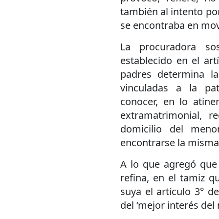
también al intento po
se encontraba en mov
La procuradora so
establecido en el art
padres determina l
vinculadas a la pa
conocer, en lo atine
extramatrimonial, r
domicilio del meno
encontrarse la misma 
A lo que agregó que 
refina, en el tamiz q
suya el artículo 3° d
del ‘mejor interés del 