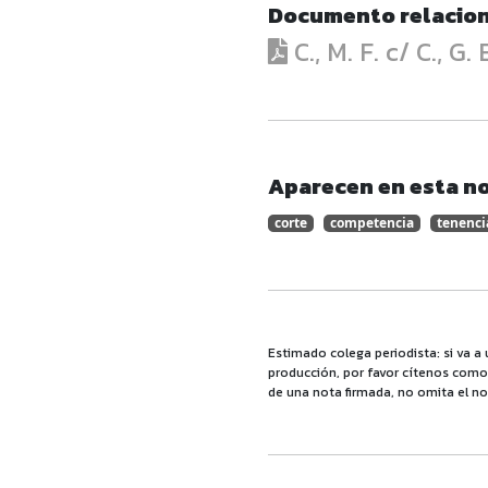
Documento relacio
C., M. F. c/ C., G
Aparecen en esta no
corte
competencia
tenenci
Estimado colega periodista: si va a 
producción, por favor cítenos como f
de una nota firmada, no omita el no