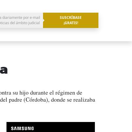
a diariamente por e-mail
SUSCRÍBASE
oticias del ámbito judicial
¡GRATIS!
sa
ntra su hijo durante el régimen de
o del padre (Córdoba), donde se realizaba