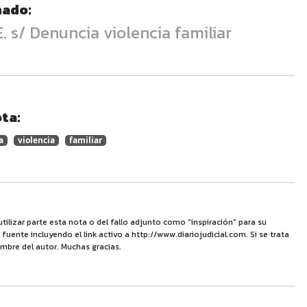
nado:
. E. s/ Denuncia violencia familiar
ta:
a
violencia
familiar
utilizar parte esta nota o del fallo adjunto como "inspiración" para su
uente incluyendo el link activo a http://www.diariojudicial.com. Si se trata
mbre del autor. Muchas gracias.