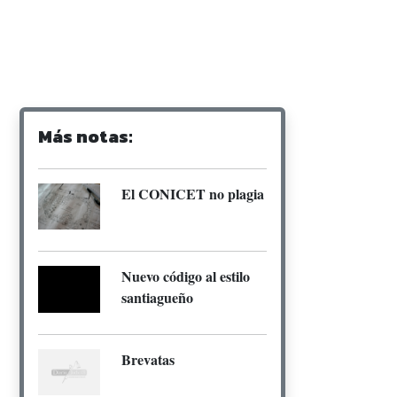
Más notas:
El CONICET no plagia
Nuevo código al estilo
santiagueño
Brevatas