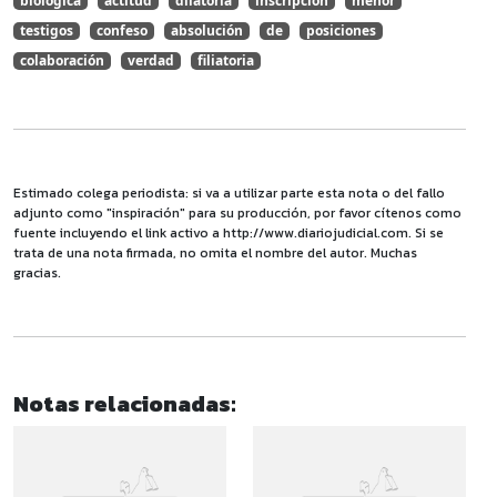
biológica
actitud
dilatoria
inscripción
menor
testigos
confeso
absolución
de
posiciones
colaboración
verdad
filiatoria
Estimado colega periodista: si va a utilizar parte esta nota o del fallo
adjunto como "inspiración" para su producción, por favor cítenos como
fuente incluyendo el link activo a http://www.diariojudicial.com. Si se
trata de una nota firmada, no omita el nombre del autor. Muchas
gracias.
Notas relacionadas: