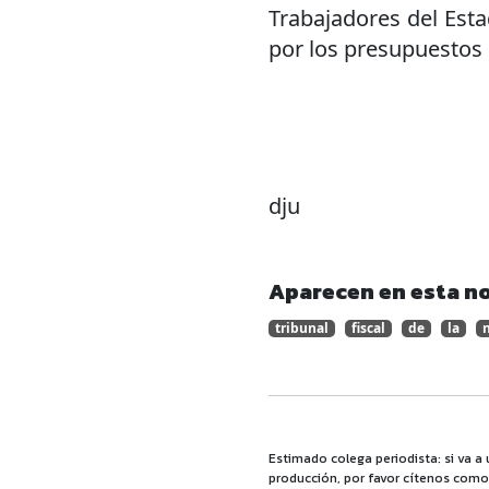
Trabajadores del Esta
por los presupuestos d
dju
Aparecen en esta no
tribunal
fiscal
de
la
Estimado colega periodista: si va a 
producción, por favor cítenos como f