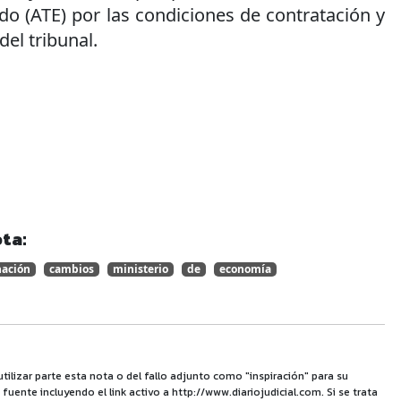
do (ATE) por las condiciones de contratación y
el tribunal.
ta:
nación
cambios
ministerio
de
economía
utilizar parte esta nota o del fallo adjunto como "inspiración" para su
uente incluyendo el link activo a http://www.diariojudicial.com. Si se trata