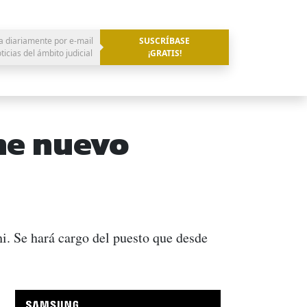
a diariamente por e-mail
SUSCRÍBASE
oticias del ámbito judicial
¡GRATIS!
ene nuevo
i. Se hará cargo del puesto que desde